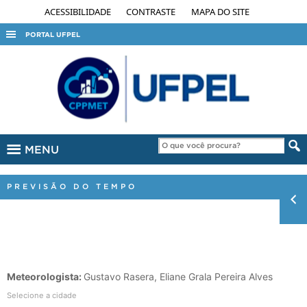
ACESSIBILIDADE
CONTRASTE
MAPA DO SITE
PORTAL UFPEL
ACESSO À INFORMAÇÃO
AUDITORIA
COBALTO
CONCURSOS
MENU
EDITAIS
INTERNACIONAL
PREVISÃO DO TEMPO
OUVIDORIA
PORTARIAS
TELEFONES